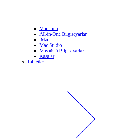
Mac mini
All-in-One Bilgisayarlar
iMac
Mac Studio
Masaüstü Bilgisayarlar
Kasalar
Tabletler