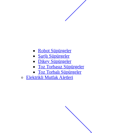
Robot Süpürgeler
Şarjlı Süpürgeler
Dikey Süpürgeler
Toz Torbasız Süpürgeler
Toz Torbalı Süpürgeler
Elektrikli Mutfak Aletleri