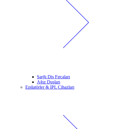
Şarjlı Diş Fırçaları
Ağız Duşları
Epilatörler & IPL Cihazları