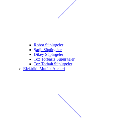
Robot Süpürgeler
Şarjlı Süpürgeler
Dikey Süpürgeler
Toz Torbasız Süpürgeler
Toz Torbalı Süpürgeler
Elektrikli Mutfak Aletleri