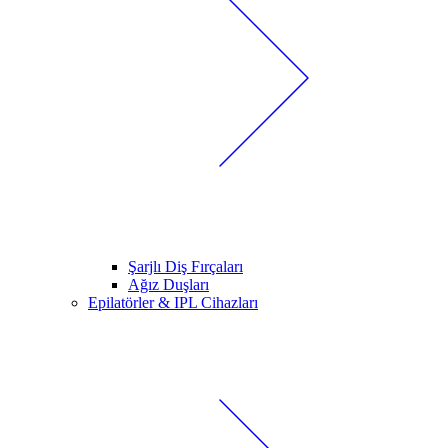
Şarjlı Diş Fırçaları
Ağız Duşları
Epilatörler & IPL Cihazları