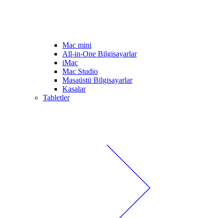
Mac mini
All-in-One Bilgisayarlar
iMac
Mac Studio
Masaüstü Bilgisayarlar
Kasalar
Tabletler