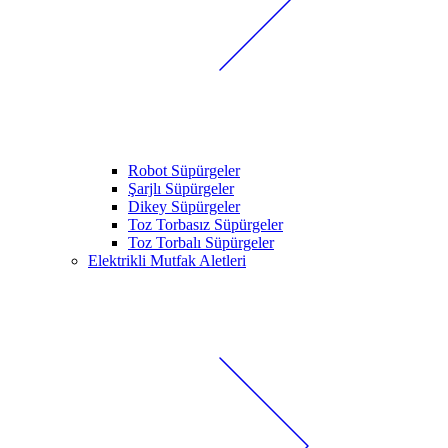
Robot Süpürgeler
Şarjlı Süpürgeler
Dikey Süpürgeler
Toz Torbasız Süpürgeler
Toz Torbalı Süpürgeler
Elektrikli Mutfak Aletleri