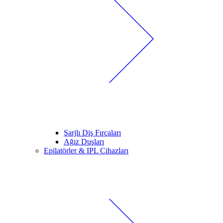
Şarjlı Diş Fırçaları
Ağız Duşları
Epilatörler & IPL Cihazları