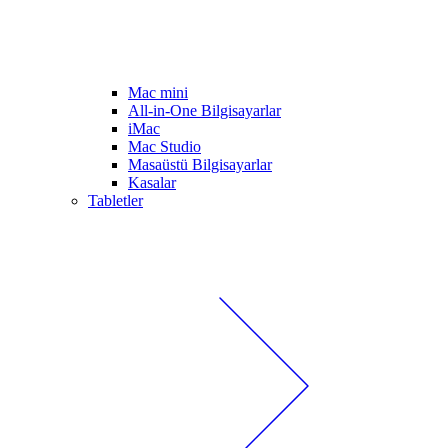
Mac mini
All-in-One Bilgisayarlar
iMac
Mac Studio
Masaüstü Bilgisayarlar
Kasalar
Tabletler