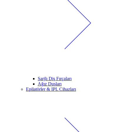
Şarjlı Diş Fırçaları
Ağız Duşları
Epilatörler & IPL Cihazları