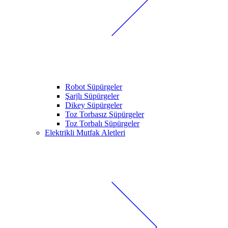
Robot Süpürgeler
Şarjlı Süpürgeler
Dikey Süpürgeler
Toz Torbasız Süpürgeler
Toz Torbalı Süpürgeler
Elektrikli Mutfak Aletleri