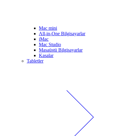
Mac mini
All-in-One Bilgisayarlar
iMac
Mac Studio
Masaüstü Bilgisayarlar
Kasalar
Tabletler