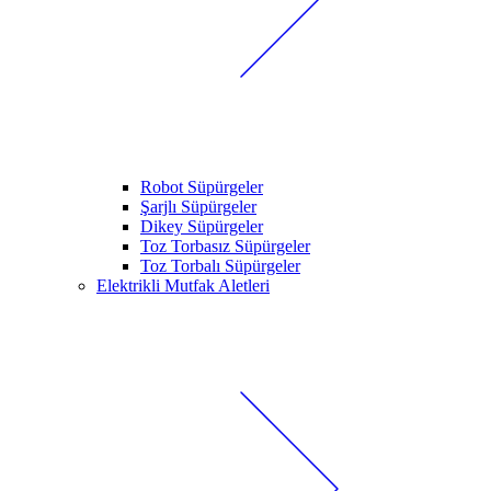
Robot Süpürgeler
Şarjlı Süpürgeler
Dikey Süpürgeler
Toz Torbasız Süpürgeler
Toz Torbalı Süpürgeler
Elektrikli Mutfak Aletleri