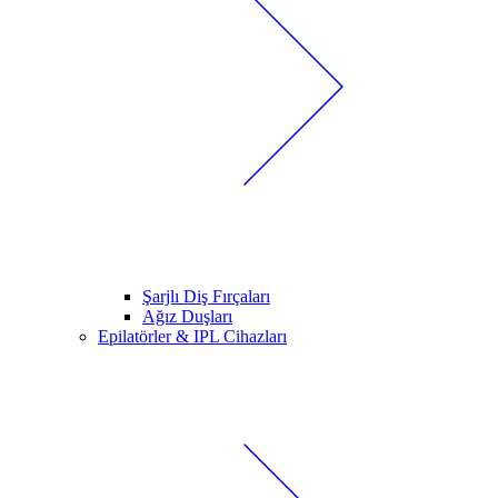
Şarjlı Diş Fırçaları
Ağız Duşları
Epilatörler & IPL Cihazları