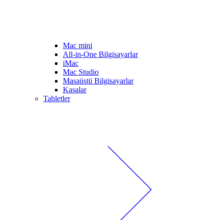
Mac mini
All-in-One Bilgisayarlar
iMac
Mac Studio
Masaüstü Bilgisayarlar
Kasalar
Tabletler