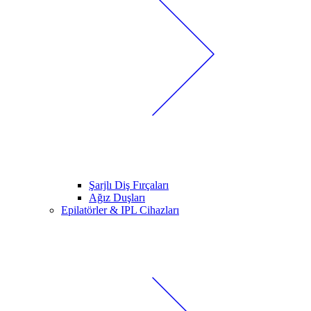
Şarjlı Diş Fırçaları
Ağız Duşları
Epilatörler & IPL Cihazları