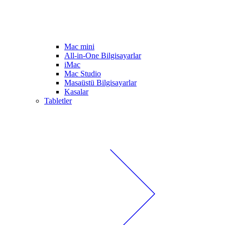
Mac mini
All-in-One Bilgisayarlar
iMac
Mac Studio
Masaüstü Bilgisayarlar
Kasalar
Tabletler