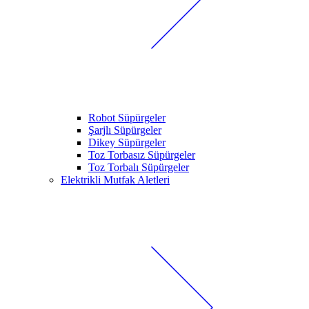
Robot Süpürgeler
Şarjlı Süpürgeler
Dikey Süpürgeler
Toz Torbasız Süpürgeler
Toz Torbalı Süpürgeler
Elektrikli Mutfak Aletleri