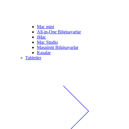
Mac mini
All-in-One Bilgisayarlar
iMac
Mac Studio
Masaüstü Bilgisayarlar
Kasalar
Tabletler