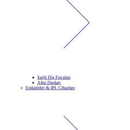
Şarjlı Diş Fırçaları
Ağız Duşları
Epilatörler & IPL Cihazları