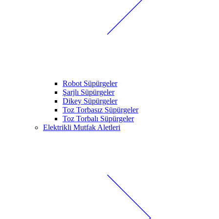
Robot Süpürgeler
Şarjlı Süpürgeler
Dikey Süpürgeler
Toz Torbasız Süpürgeler
Toz Torbalı Süpürgeler
Elektrikli Mutfak Aletleri