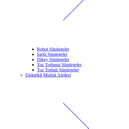
Robot Süpürgeler
Şarjlı Süpürgeler
Dikey Süpürgeler
Toz Torbasız Süpürgeler
Toz Torbalı Süpürgeler
Elektrikli Mutfak Aletleri