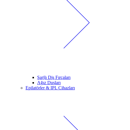
Şarjlı Diş Fırçaları
Ağız Duşları
Epilatörler & IPL Cihazları