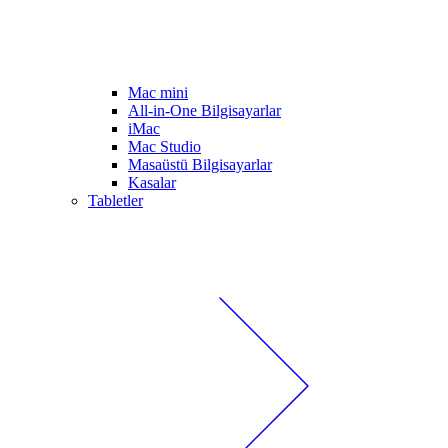
Mac mini
All-in-One Bilgisayarlar
iMac
Mac Studio
Masaüstü Bilgisayarlar
Kasalar
Tabletler