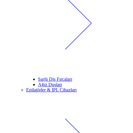
Şarjlı Diş Fırçaları
Ağız Duşları
Epilatörler & IPL Cihazları