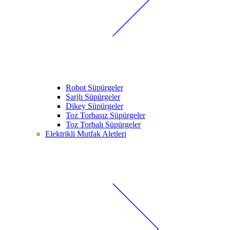
Robot Süpürgeler
Şarjlı Süpürgeler
Dikey Süpürgeler
Toz Torbasız Süpürgeler
Toz Torbalı Süpürgeler
Elektrikli Mutfak Aletleri