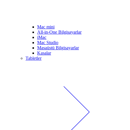
Mac mini
All-in-One Bilgisayarlar
iMac
Mac Studio
Masaüstü Bilgisayarlar
Kasalar
Tabletler