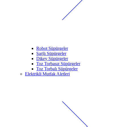
Robot Süpürgeler
Şarjlı Süpürgeler
Dikey Süpürgeler
Toz Torbasız Süpürgeler
Toz Torbalı Süpürgeler
Elektrikli Mutfak Aletleri