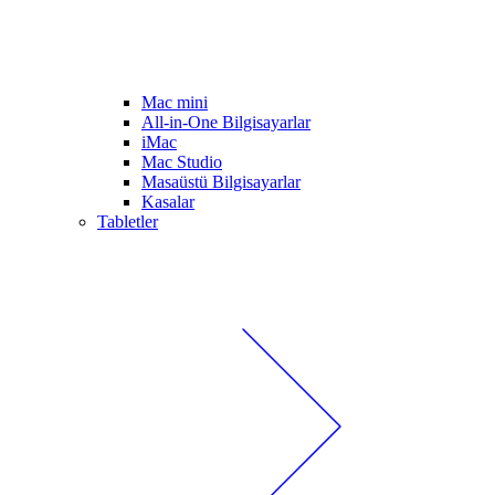
Mac mini
All-in-One Bilgisayarlar
iMac
Mac Studio
Masaüstü Bilgisayarlar
Kasalar
Tabletler