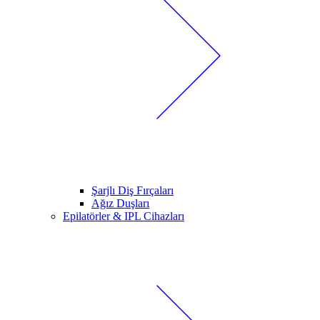
Şarjlı Diş Fırçaları
Ağız Duşları
Epilatörler & IPL Cihazları