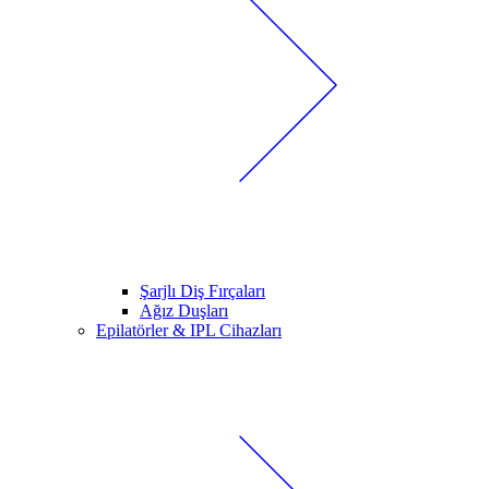
Şarjlı Diş Fırçaları
Ağız Duşları
Epilatörler & IPL Cihazları