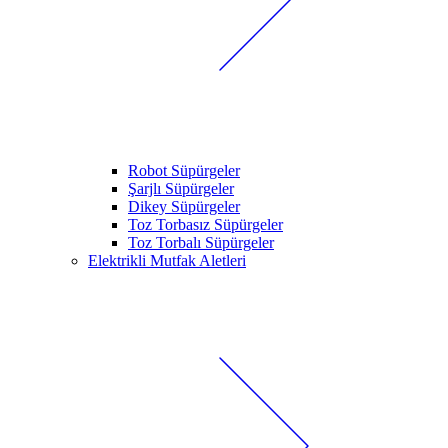
Robot Süpürgeler
Şarjlı Süpürgeler
Dikey Süpürgeler
Toz Torbasız Süpürgeler
Toz Torbalı Süpürgeler
Elektrikli Mutfak Aletleri