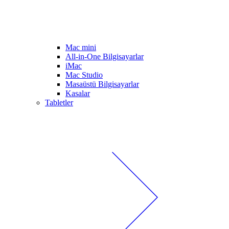
Mac mini
All-in-One Bilgisayarlar
iMac
Mac Studio
Masaüstü Bilgisayarlar
Kasalar
Tabletler