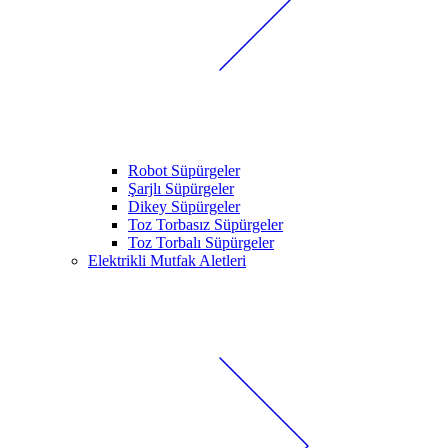
Robot Süpürgeler
Şarjlı Süpürgeler
Dikey Süpürgeler
Toz Torbasız Süpürgeler
Toz Torbalı Süpürgeler
Elektrikli Mutfak Aletleri