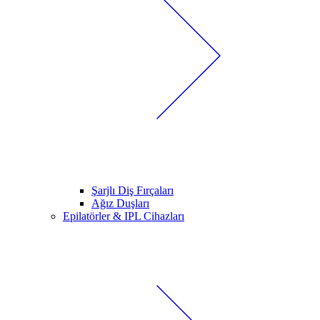
Şarjlı Diş Fırçaları
Ağız Duşları
Epilatörler & IPL Cihazları