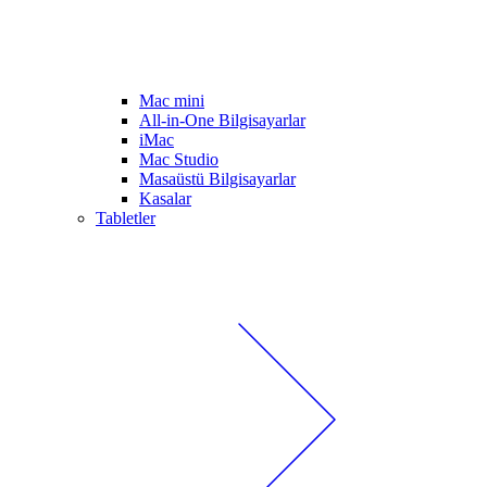
Mac mini
All-in-One Bilgisayarlar
iMac
Mac Studio
Masaüstü Bilgisayarlar
Kasalar
Tabletler