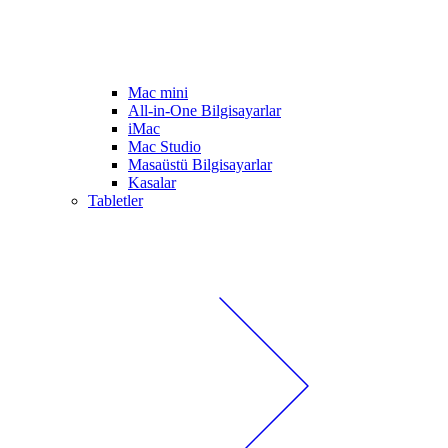
Mac mini
All-in-One Bilgisayarlar
iMac
Mac Studio
Masaüstü Bilgisayarlar
Kasalar
Tabletler