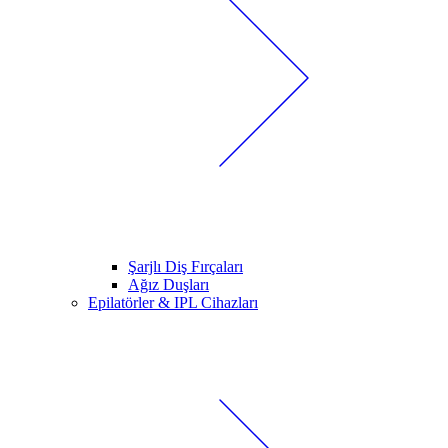
Şarjlı Diş Fırçaları
Ağız Duşları
Epilatörler & IPL Cihazları