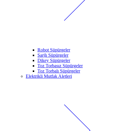
Robot Süpürgeler
Şarjlı Süpürgeler
Dikey Süpürgeler
Toz Torbasız Süpürgeler
Toz Torbalı Süpürgeler
Elektrikli Mutfak Aletleri