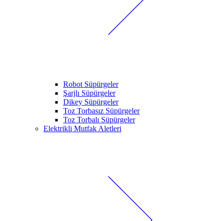
Robot Süpürgeler
Şarjlı Süpürgeler
Dikey Süpürgeler
Toz Torbasız Süpürgeler
Toz Torbalı Süpürgeler
Elektrikli Mutfak Aletleri