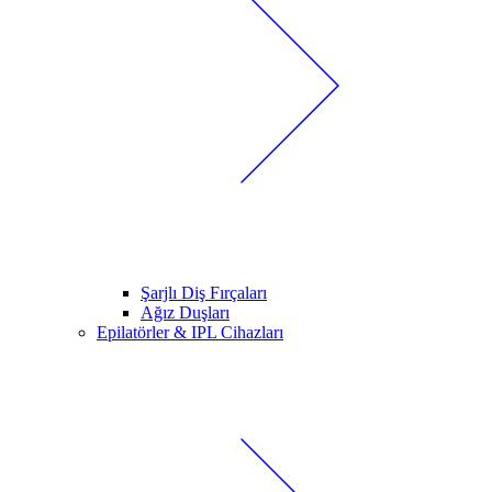
Şarjlı Diş Fırçaları
Ağız Duşları
Epilatörler & IPL Cihazları