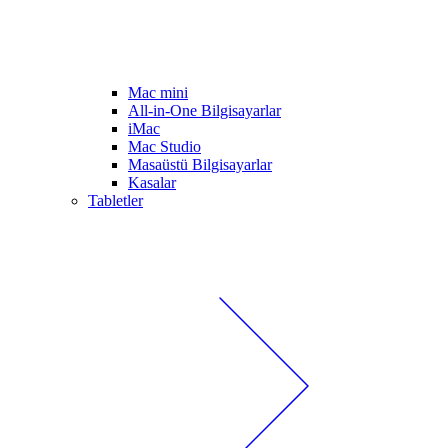
Mac mini
All-in-One Bilgisayarlar
iMac
Mac Studio
Masaüstü Bilgisayarlar
Kasalar
Tabletler