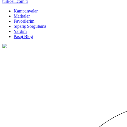
turkcell.com.tr
Kampanyalar
Markalar
Favorilerim
Sipariş Sorgulama
Yardım
Pasaj Blog