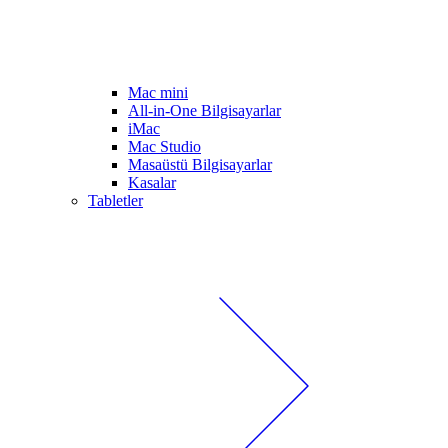
Mac mini
All-in-One Bilgisayarlar
iMac
Mac Studio
Masaüstü Bilgisayarlar
Kasalar
Tabletler