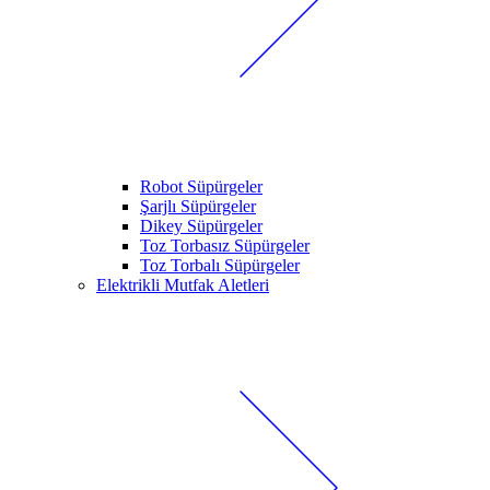
Robot Süpürgeler
Şarjlı Süpürgeler
Dikey Süpürgeler
Toz Torbasız Süpürgeler
Toz Torbalı Süpürgeler
Elektrikli Mutfak Aletleri