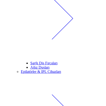
Şarjlı Diş Fırçaları
Ağız Duşları
Epilatörler & IPL Cihazları