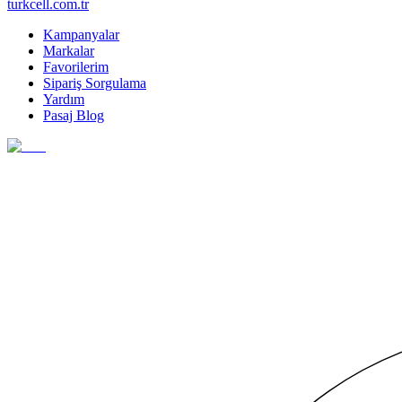
turkcell.com.tr
Kampanyalar
Markalar
Favorilerim
Sipariş Sorgulama
Yardım
Pasaj Blog