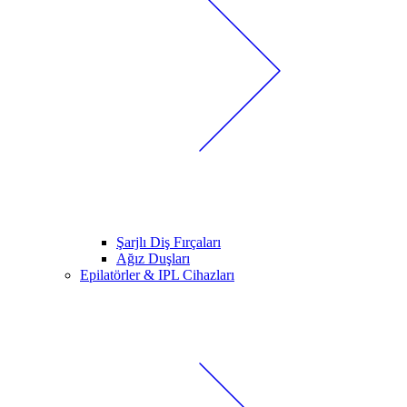
Şarjlı Diş Fırçaları
Ağız Duşları
Epilatörler & IPL Cihazları