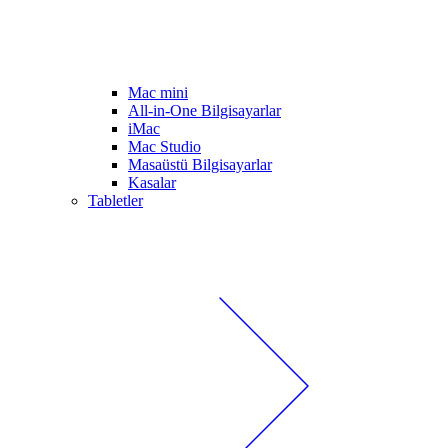
Mac mini
All-in-One Bilgisayarlar
iMac
Mac Studio
Masaüstü Bilgisayarlar
Kasalar
Tabletler