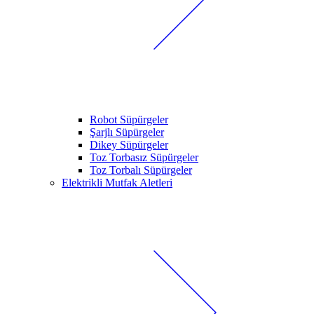
Robot Süpürgeler
Şarjlı Süpürgeler
Dikey Süpürgeler
Toz Torbasız Süpürgeler
Toz Torbalı Süpürgeler
Elektrikli Mutfak Aletleri