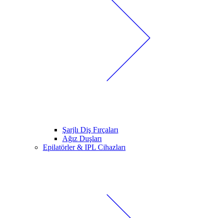
Şarjlı Diş Fırçaları
Ağız Duşları
Epilatörler & IPL Cihazları