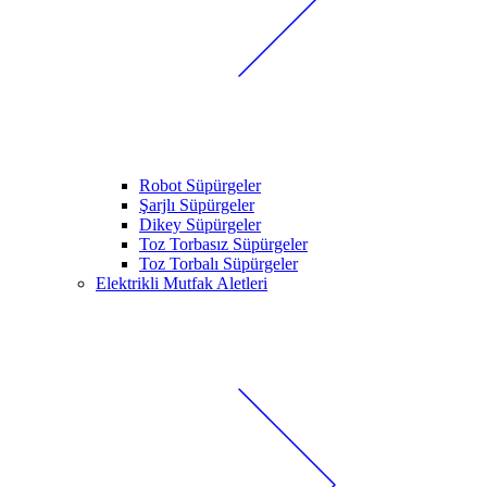
Robot Süpürgeler
Şarjlı Süpürgeler
Dikey Süpürgeler
Toz Torbasız Süpürgeler
Toz Torbalı Süpürgeler
Elektrikli Mutfak Aletleri