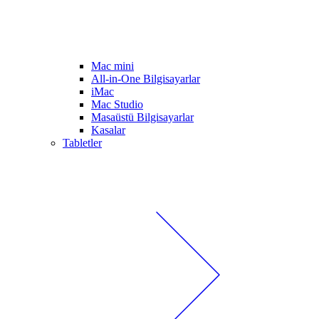
Mac mini
All-in-One Bilgisayarlar
iMac
Mac Studio
Masaüstü Bilgisayarlar
Kasalar
Tabletler