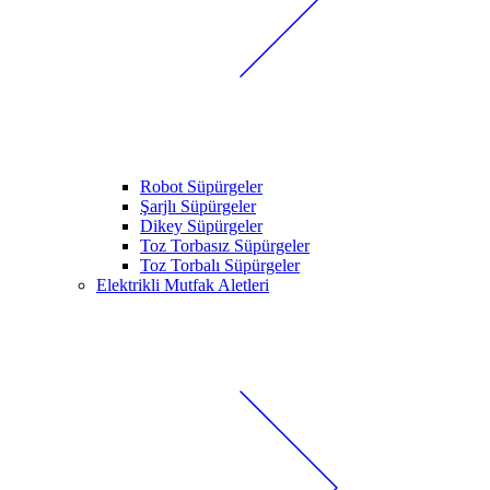
Robot Süpürgeler
Şarjlı Süpürgeler
Dikey Süpürgeler
Toz Torbasız Süpürgeler
Toz Torbalı Süpürgeler
Elektrikli Mutfak Aletleri