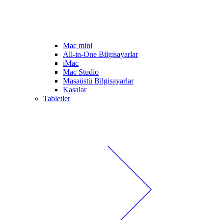
Mac mini
All-in-One Bilgisayarlar
iMac
Mac Studio
Masaüstü Bilgisayarlar
Kasalar
Tabletler