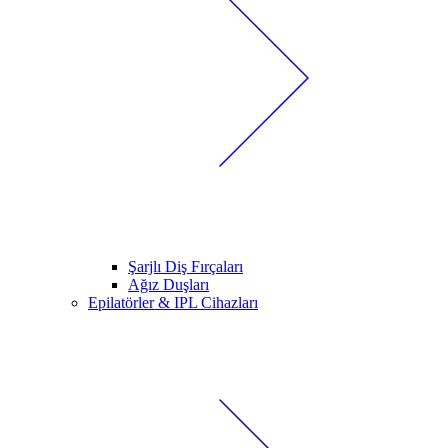
Şarjlı Diş Fırçaları
Ağız Duşları
Epilatörler & IPL Cihazları