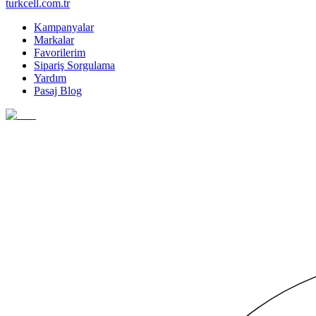
turkcell.com.tr
Kampanyalar
Markalar
Favorilerim
Sipariş Sorgulama
Yardım
Pasaj Blog