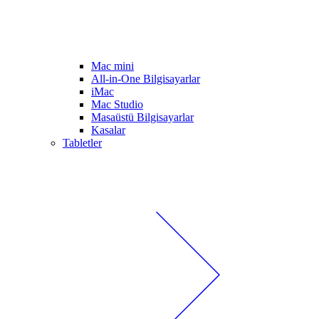
Mac mini
All-in-One Bilgisayarlar
iMac
Mac Studio
Masaüstü Bilgisayarlar
Kasalar
Tabletler