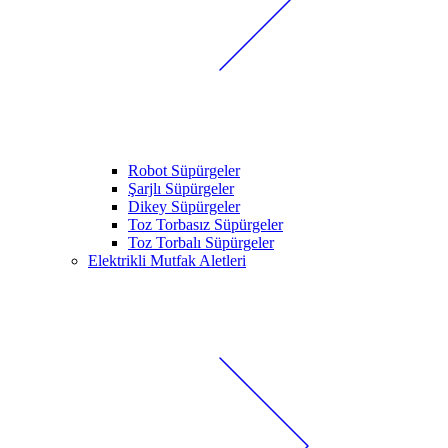
Robot Süpürgeler
Şarjlı Süpürgeler
Dikey Süpürgeler
Toz Torbasız Süpürgeler
Toz Torbalı Süpürgeler
Elektrikli Mutfak Aletleri