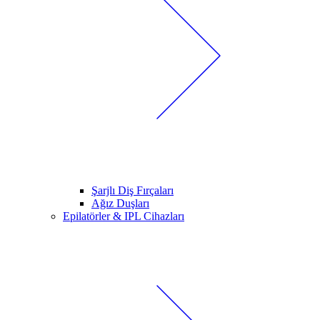
Şarjlı Diş Fırçaları
Ağız Duşları
Epilatörler & IPL Cihazları