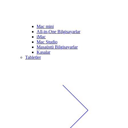
Mac mini
All-in-One Bilgisayarlar
iMac
Mac Studio
Masaüstü Bilgisayarlar
Kasalar
Tabletler