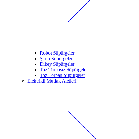
Robot Süpürgeler
Şarjlı Süpürgeler
Dikey Süpürgeler
Toz Torbasız Süpürgeler
Toz Torbalı Süpürgeler
Elektrikli Mutfak Aletleri