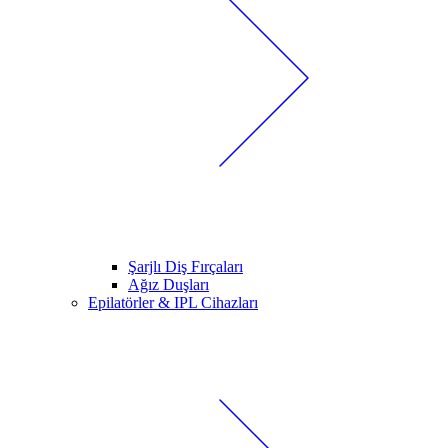
Şarjlı Diş Fırçaları
Ağız Duşları
Epilatörler & IPL Cihazları