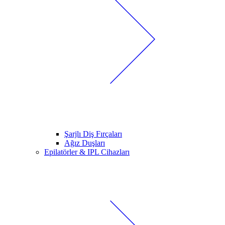
Şarjlı Diş Fırçaları
Ağız Duşları
Epilatörler & IPL Cihazları