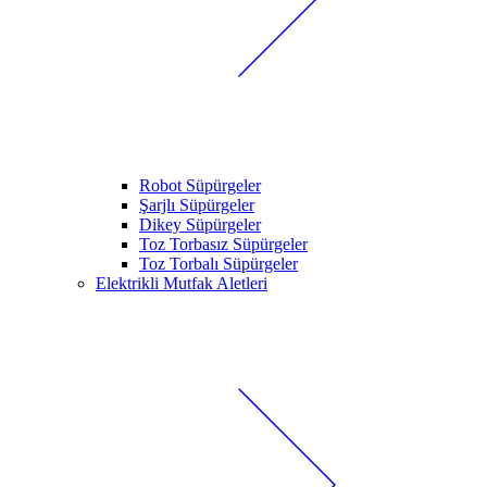
Robot Süpürgeler
Şarjlı Süpürgeler
Dikey Süpürgeler
Toz Torbasız Süpürgeler
Toz Torbalı Süpürgeler
Elektrikli Mutfak Aletleri