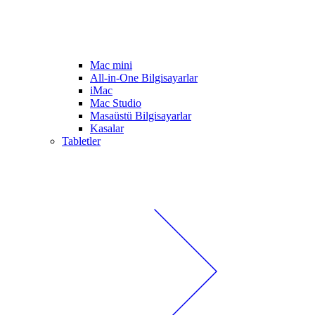
Mac mini
All-in-One Bilgisayarlar
iMac
Mac Studio
Masaüstü Bilgisayarlar
Kasalar
Tabletler