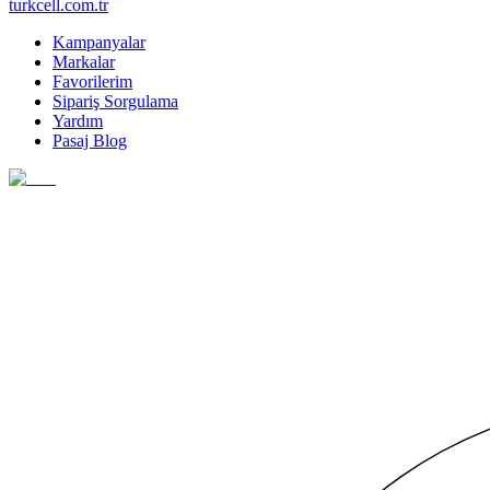
turkcell.com.tr
Kampanyalar
Markalar
Favorilerim
Sipariş Sorgulama
Yardım
Pasaj Blog