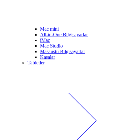
Mac mini
All-in-One Bilgisayarlar
iMac
Mac Studio
Masaüstü Bilgisayarlar
Kasalar
Tabletler