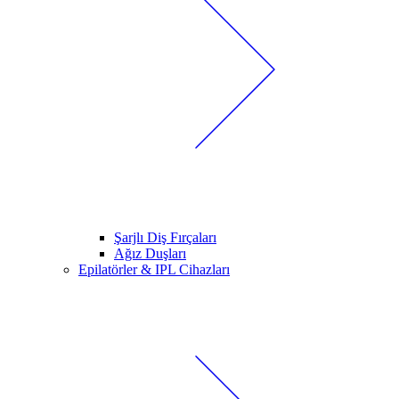
Şarjlı Diş Fırçaları
Ağız Duşları
Epilatörler & IPL Cihazları