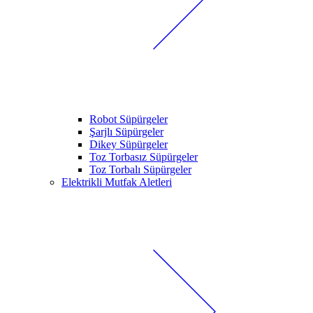
Robot Süpürgeler
Şarjlı Süpürgeler
Dikey Süpürgeler
Toz Torbasız Süpürgeler
Toz Torbalı Süpürgeler
Elektrikli Mutfak Aletleri