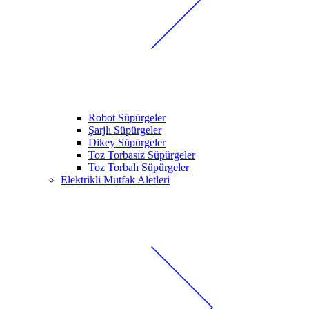
Robot Süpürgeler
Şarjlı Süpürgeler
Dikey Süpürgeler
Toz Torbasız Süpürgeler
Toz Torbalı Süpürgeler
Elektrikli Mutfak Aletleri