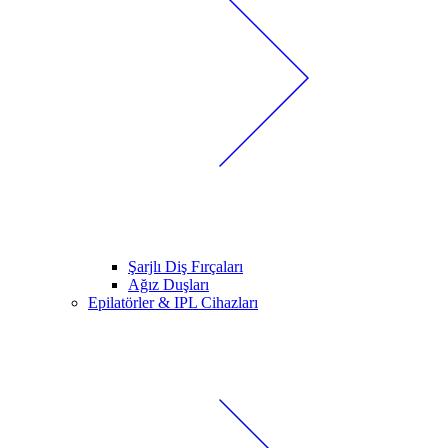
Şarjlı Diş Fırçaları
Ağız Duşları
Epilatörler & IPL Cihazları