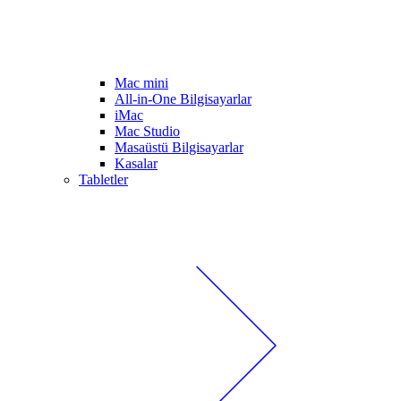
Mac mini
All-in-One Bilgisayarlar
iMac
Mac Studio
Masaüstü Bilgisayarlar
Kasalar
Tabletler