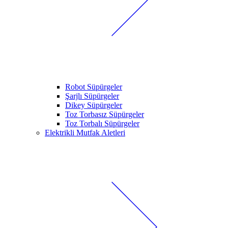
Robot Süpürgeler
Şarjlı Süpürgeler
Dikey Süpürgeler
Toz Torbasız Süpürgeler
Toz Torbalı Süpürgeler
Elektrikli Mutfak Aletleri