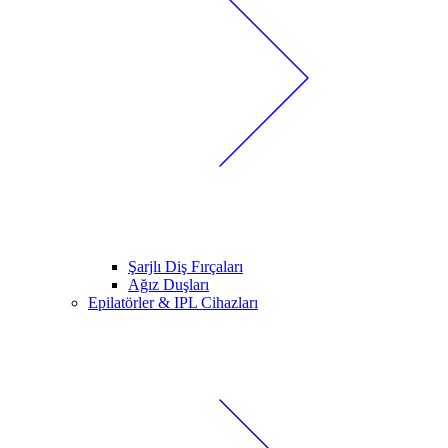
Şarjlı Diş Fırçaları
Ağız Duşları
Epilatörler & IPL Cihazları