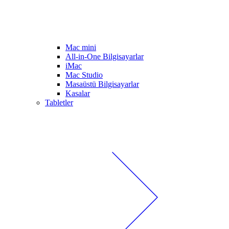
Mac mini
All-in-One Bilgisayarlar
iMac
Mac Studio
Masaüstü Bilgisayarlar
Kasalar
Tabletler