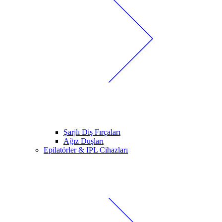
Şarjlı Diş Fırçaları
Ağız Duşları
Epilatörler & IPL Cihazları