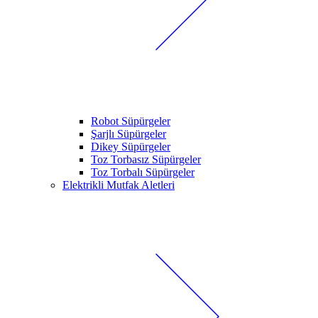
Robot Süpürgeler
Şarjlı Süpürgeler
Dikey Süpürgeler
Toz Torbasız Süpürgeler
Toz Torbalı Süpürgeler
Elektrikli Mutfak Aletleri