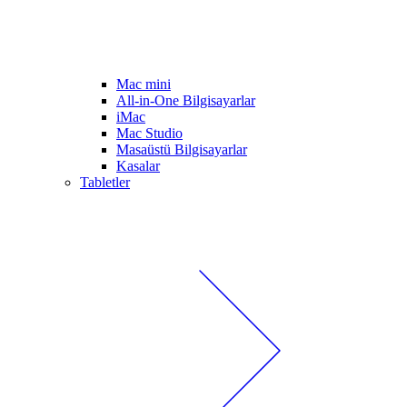
Mac mini
All-in-One Bilgisayarlar
iMac
Mac Studio
Masaüstü Bilgisayarlar
Kasalar
Tabletler