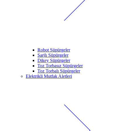
Robot Süpürgeler
Şarjlı Süpürgeler
Dikey Süpürgeler
Toz Torbasız Süpürgeler
Toz Torbalı Süpürgeler
Elektrikli Mutfak Aletleri