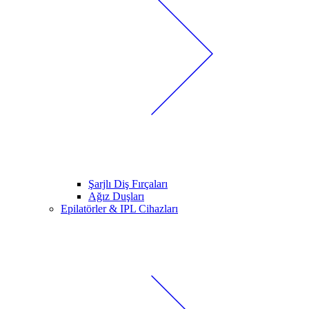
Şarjlı Diş Fırçaları
Ağız Duşları
Epilatörler & IPL Cihazları