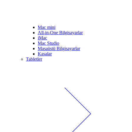
Mac mini
All-in-One Bilgisayarlar
iMac
Mac Studio
Masaüstü Bilgisayarlar
Kasalar
Tabletler