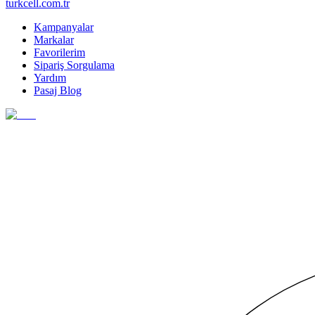
turkcell.com.tr
Kampanyalar
Markalar
Favorilerim
Sipariş Sorgulama
Yardım
Pasaj Blog