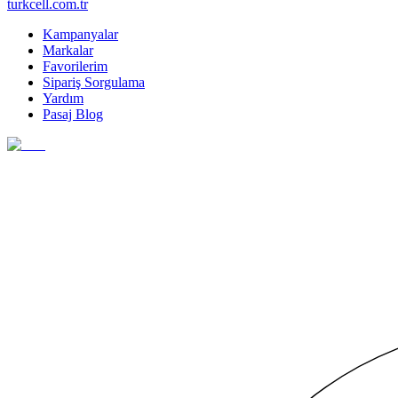
turkcell.com.tr
Kampanyalar
Markalar
Favorilerim
Sipariş Sorgulama
Yardım
Pasaj Blog