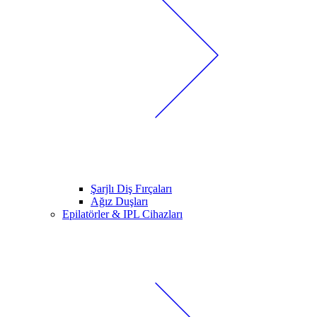
Şarjlı Diş Fırçaları
Ağız Duşları
Epilatörler & IPL Cihazları