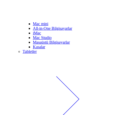
Mac mini
All-in-One Bilgisayarlar
iMac
Mac Studio
Masaüstü Bilgisayarlar
Kasalar
Tabletler