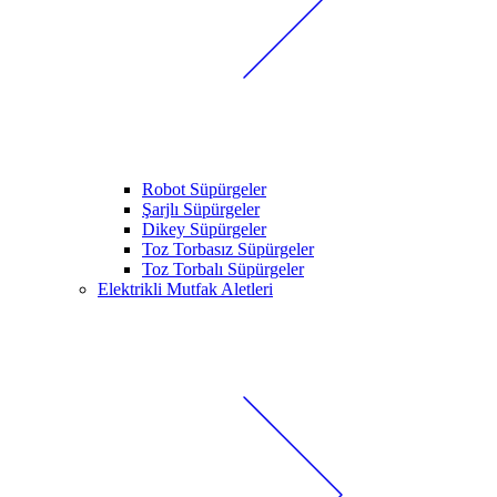
Robot Süpürgeler
Şarjlı Süpürgeler
Dikey Süpürgeler
Toz Torbasız Süpürgeler
Toz Torbalı Süpürgeler
Elektrikli Mutfak Aletleri