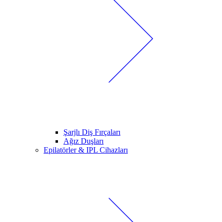
Şarjlı Diş Fırçaları
Ağız Duşları
Epilatörler & IPL Cihazları