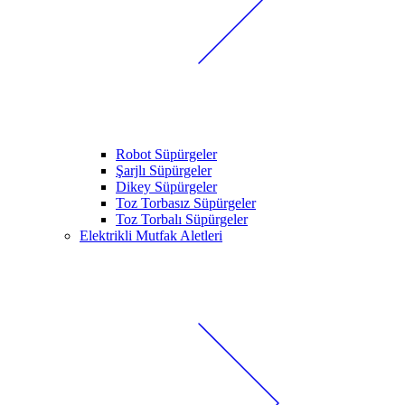
Robot Süpürgeler
Şarjlı Süpürgeler
Dikey Süpürgeler
Toz Torbasız Süpürgeler
Toz Torbalı Süpürgeler
Elektrikli Mutfak Aletleri