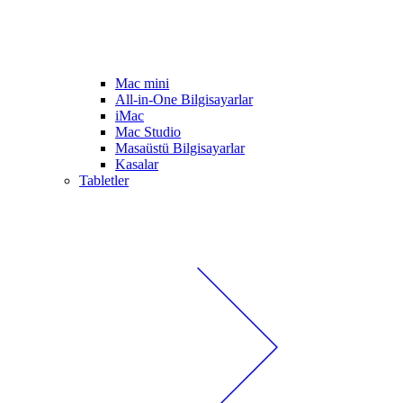
Mac mini
All-in-One Bilgisayarlar
iMac
Mac Studio
Masaüstü Bilgisayarlar
Kasalar
Tabletler