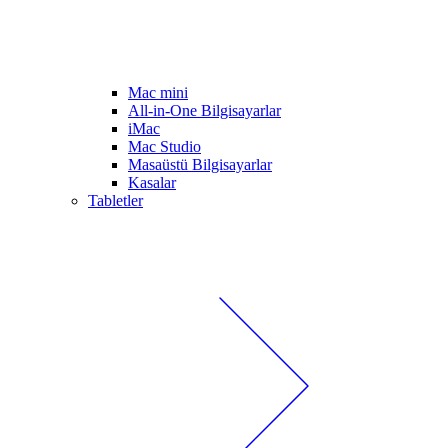
Mac mini
All-in-One Bilgisayarlar
iMac
Mac Studio
Masaüstü Bilgisayarlar
Kasalar
Tabletler