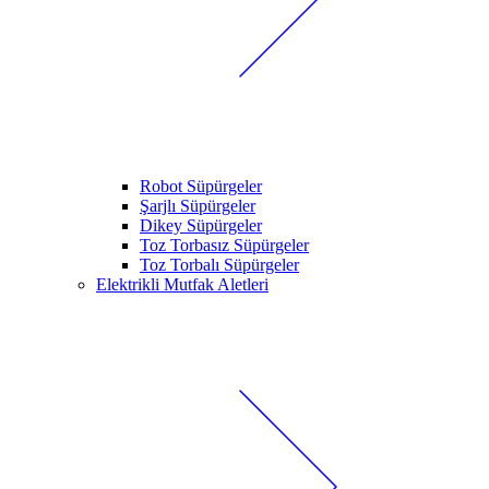
Robot Süpürgeler
Şarjlı Süpürgeler
Dikey Süpürgeler
Toz Torbasız Süpürgeler
Toz Torbalı Süpürgeler
Elektrikli Mutfak Aletleri