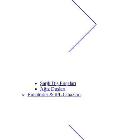
Şarjlı Diş Fırçaları
Ağız Duşları
Epilatörler & IPL Cihazları