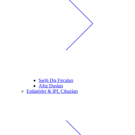
Şarjlı Diş Fırçaları
Ağız Duşları
Epilatörler & IPL Cihazları