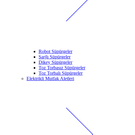
Robot Süpürgeler
Şarjlı Süpürgeler
Dikey Süpürgeler
Toz Torbasız Süpürgeler
Toz Torbalı Süpürgeler
Elektrikli Mutfak Aletleri