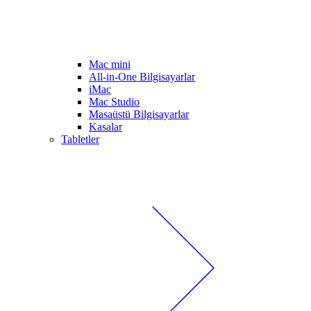
Mac mini
All-in-One Bilgisayarlar
iMac
Mac Studio
Masaüstü Bilgisayarlar
Kasalar
Tabletler