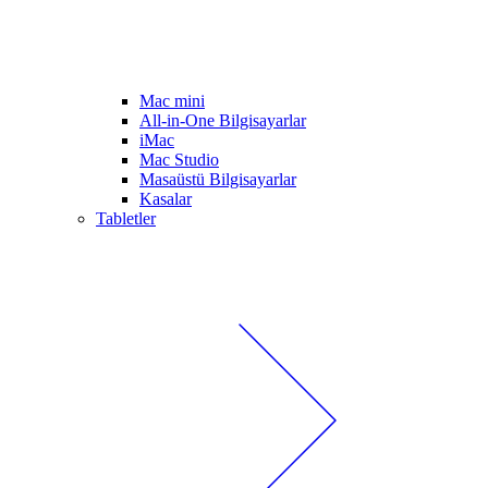
Mac mini
All-in-One Bilgisayarlar
iMac
Mac Studio
Masaüstü Bilgisayarlar
Kasalar
Tabletler