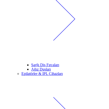
Şarjlı Diş Fırçaları
Ağız Duşları
Epilatörler & IPL Cihazları