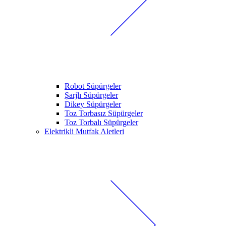
Robot Süpürgeler
Şarjlı Süpürgeler
Dikey Süpürgeler
Toz Torbasız Süpürgeler
Toz Torbalı Süpürgeler
Elektrikli Mutfak Aletleri