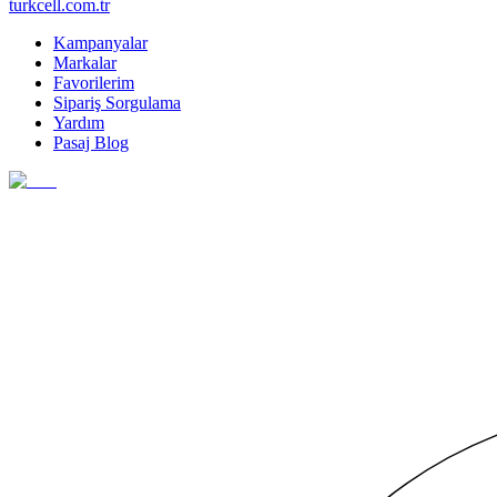
turkcell.com.tr
Kampanyalar
Markalar
Favorilerim
Sipariş Sorgulama
Yardım
Pasaj Blog