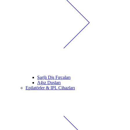
Şarjlı Diş Fırçaları
Ağız Duşları
Epilatörler & IPL Cihazları