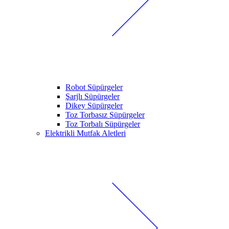
Robot Süpürgeler
Şarjlı Süpürgeler
Dikey Süpürgeler
Toz Torbasız Süpürgeler
Toz Torbalı Süpürgeler
Elektrikli Mutfak Aletleri