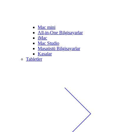
Mac mini
All-in-One Bilgisayarlar
iMac
Mac Studio
Masaüstü Bilgisayarlar
Kasalar
Tabletler