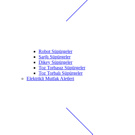
Robot Süpürgeler
Şarjlı Süpürgeler
Dikey Süpürgeler
Toz Torbasız Süpürgeler
Toz Torbalı Süpürgeler
Elektrikli Mutfak Aletleri