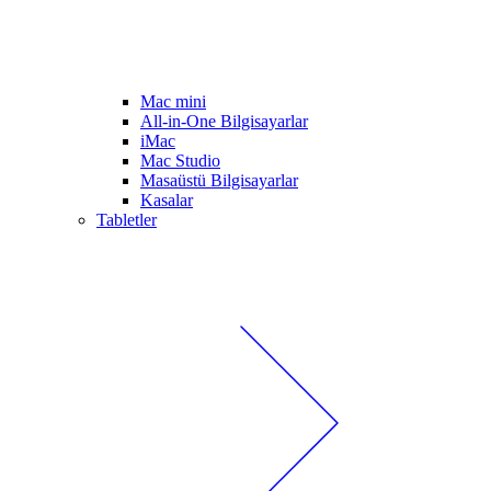
Mac mini
All-in-One Bilgisayarlar
iMac
Mac Studio
Masaüstü Bilgisayarlar
Kasalar
Tabletler