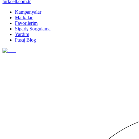
turkcell.com.tr
Kampanyalar
Markalar
Favorilerim
Sipariş Sorgulama
Yardım
Pasaj Blog