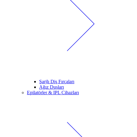
Şarjlı Diş Fırçaları
Ağız Duşları
Epilatörler & IPL Cihazları