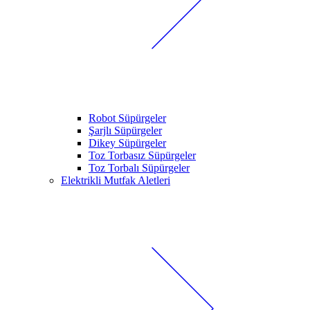
Robot Süpürgeler
Şarjlı Süpürgeler
Dikey Süpürgeler
Toz Torbasız Süpürgeler
Toz Torbalı Süpürgeler
Elektrikli Mutfak Aletleri