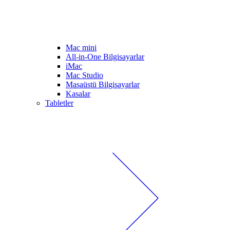
Mac mini
All-in-One Bilgisayarlar
iMac
Mac Studio
Masaüstü Bilgisayarlar
Kasalar
Tabletler