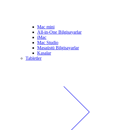
Mac mini
All-in-One Bilgisayarlar
iMac
Mac Studio
Masaüstü Bilgisayarlar
Kasalar
Tabletler