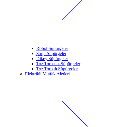
Robot Süpürgeler
Şarjlı Süpürgeler
Dikey Süpürgeler
Toz Torbasız Süpürgeler
Toz Torbalı Süpürgeler
Elektrikli Mutfak Aletleri