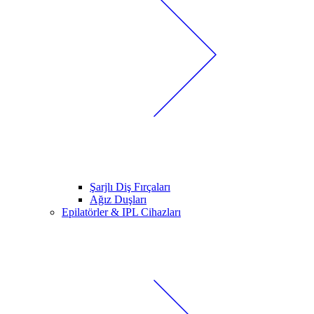
Şarjlı Diş Fırçaları
Ağız Duşları
Epilatörler & IPL Cihazları