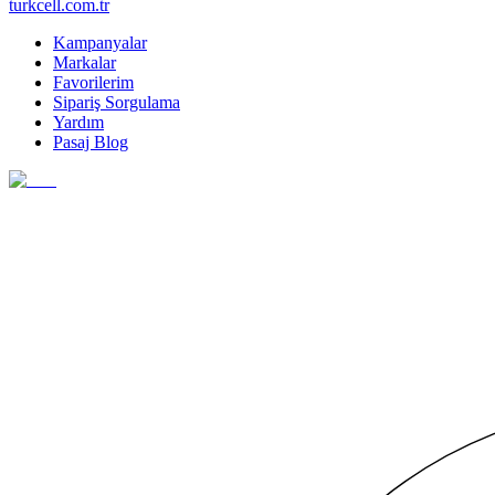
turkcell.com.tr
Kampanyalar
Markalar
Favorilerim
Sipariş Sorgulama
Yardım
Pasaj Blog