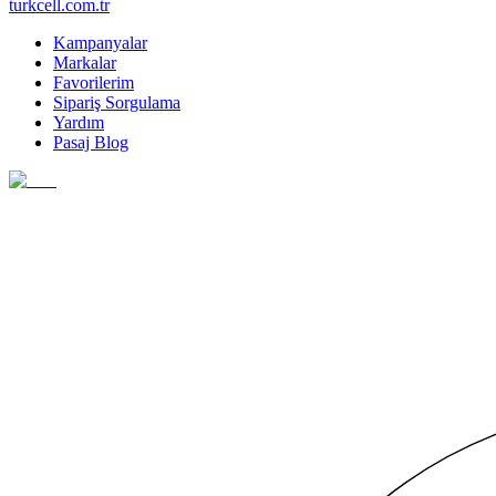
turkcell.com.tr
Kampanyalar
Markalar
Favorilerim
Sipariş Sorgulama
Yardım
Pasaj Blog