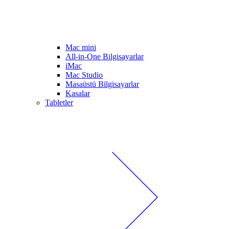
Mac mini
All-in-One Bilgisayarlar
iMac
Mac Studio
Masaüstü Bilgisayarlar
Kasalar
Tabletler