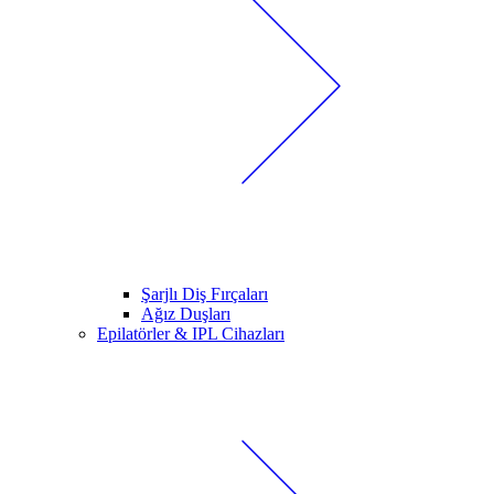
Şarjlı Diş Fırçaları
Ağız Duşları
Epilatörler & IPL Cihazları