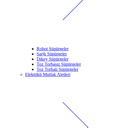
Robot Süpürgeler
Şarjlı Süpürgeler
Dikey Süpürgeler
Toz Torbasız Süpürgeler
Toz Torbalı Süpürgeler
Elektrikli Mutfak Aletleri