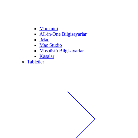
Mac mini
All-in-One Bilgisayarlar
iMac
Mac Studio
Masaüstü Bilgisayarlar
Kasalar
Tabletler