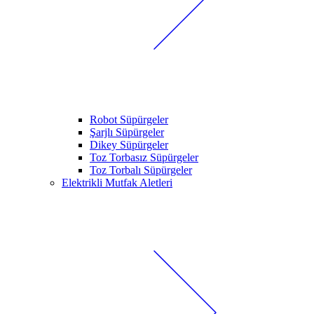
Robot Süpürgeler
Şarjlı Süpürgeler
Dikey Süpürgeler
Toz Torbasız Süpürgeler
Toz Torbalı Süpürgeler
Elektrikli Mutfak Aletleri