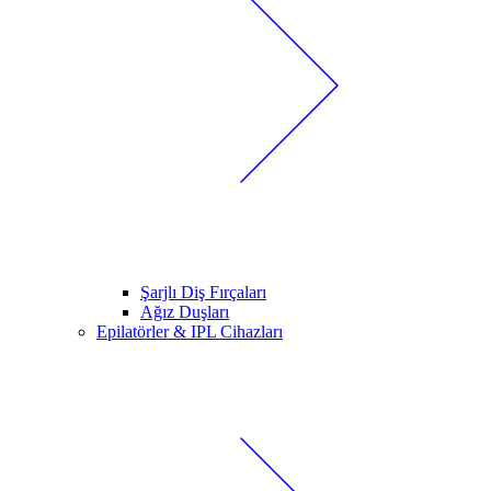
Şarjlı Diş Fırçaları
Ağız Duşları
Epilatörler & IPL Cihazları