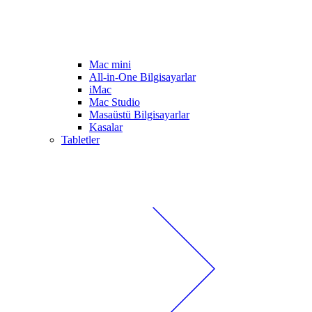
Mac mini
All-in-One Bilgisayarlar
iMac
Mac Studio
Masaüstü Bilgisayarlar
Kasalar
Tabletler