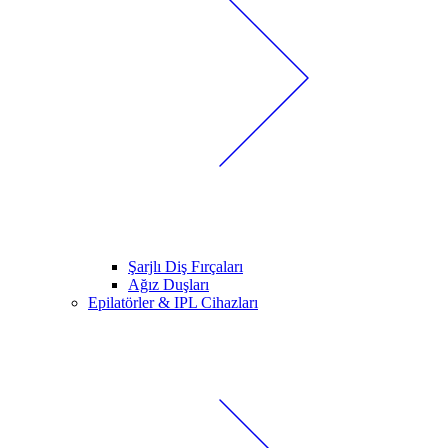
Şarjlı Diş Fırçaları
Ağız Duşları
Epilatörler & IPL Cihazları