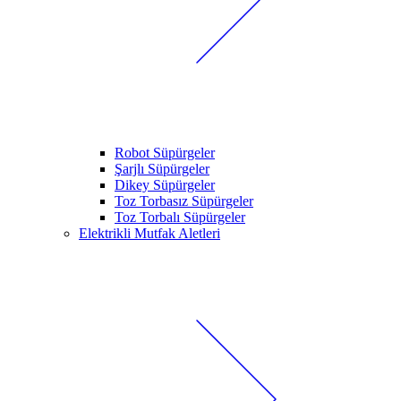
Robot Süpürgeler
Şarjlı Süpürgeler
Dikey Süpürgeler
Toz Torbasız Süpürgeler
Toz Torbalı Süpürgeler
Elektrikli Mutfak Aletleri