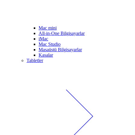
Mac mini
All-in-One Bilgisayarlar
iMac
Mac Studio
Masaüstü Bilgisayarlar
Kasalar
Tabletler