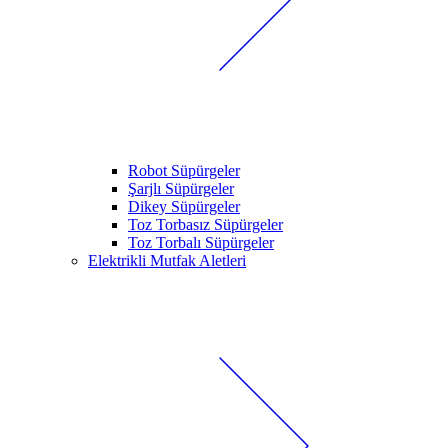
Robot Süpürgeler
Şarjlı Süpürgeler
Dikey Süpürgeler
Toz Torbasız Süpürgeler
Toz Torbalı Süpürgeler
Elektrikli Mutfak Aletleri