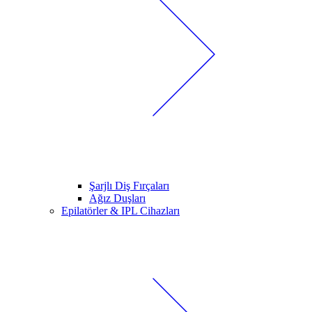
Şarjlı Diş Fırçaları
Ağız Duşları
Epilatörler & IPL Cihazları