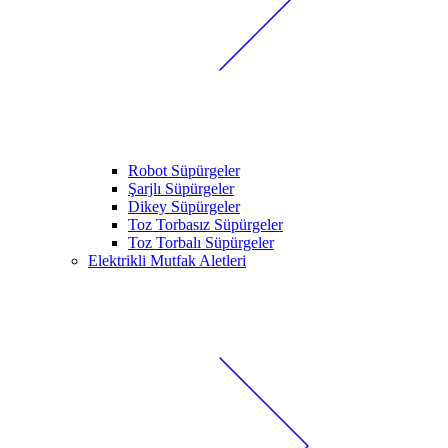
Robot Süpürgeler
Şarjlı Süpürgeler
Dikey Süpürgeler
Toz Torbasız Süpürgeler
Toz Torbalı Süpürgeler
Elektrikli Mutfak Aletleri