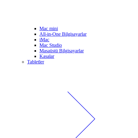
Mac mini
All-in-One Bilgisayarlar
iMac
Mac Studio
Masaüstü Bilgisayarlar
Kasalar
Tabletler