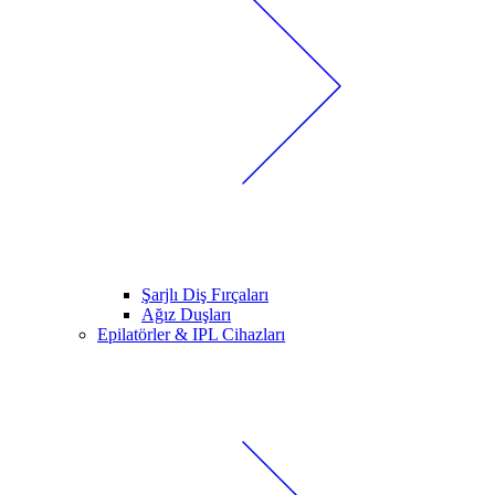
Şarjlı Diş Fırçaları
Ağız Duşları
Epilatörler & IPL Cihazları